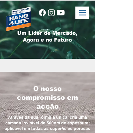
Um Líder de Mercado,
Agora e no Futuro
O nosso
compromisso em
acção
Através da sua fórmula única, cria uma
camada invisível de 500nm de espessura;
aplicável em todas as superfícies porosas