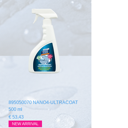
895050070 NANO4-ULTRACOAT
500 ml
Preço
€ 53,43
NEW ARRIVAL