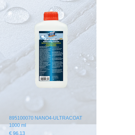
895100070 NANO4-ULTRACOAT
1000 ml
Preço
€ 96,13