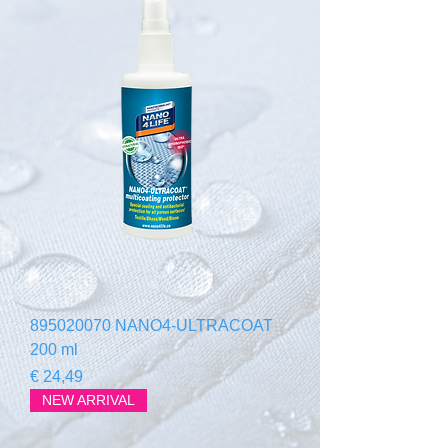
895020070 NANO4-ULTRACOAT
200 ml
Preço
€ 24,49
NEW ARRIVAL