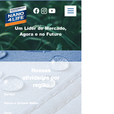
Um Líder de Mercado,
Agora e no Futuro
Nossas
atividades por
região
Europa
África e Oriente Médio
Ásia