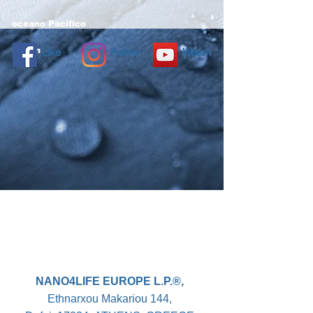
oceano Pacífico
Latam
Like
Follow
Watch
NANO4LIFE EUROPE L.P.®,
Ethnarxou Makariou
144,