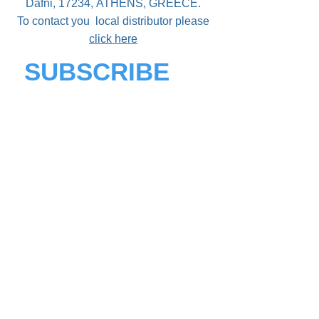
Dafni, 17234,
ATHENS,
GREECE.
To contact you local distributor please
click here
SUBSCRIBE
Join our mailing list
Never miss an update
Your country
Email
Subscribe Now