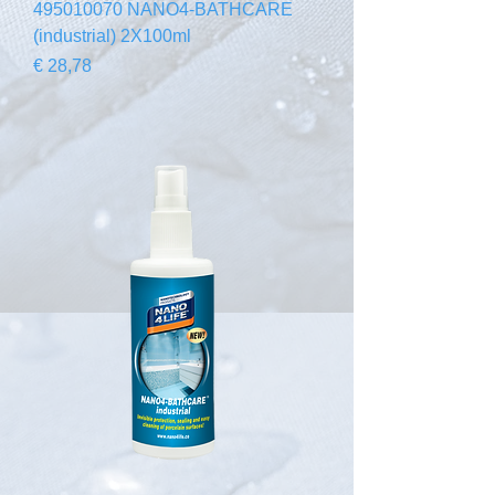
495010070 NANO4-BATHCARE
(industrial) 2X100ml
Preço
€ 28,78