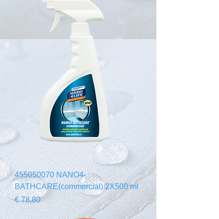
455050070 NANO4-
BATHCARE(commercial) 2X500 ml
Preço
€ 78,80