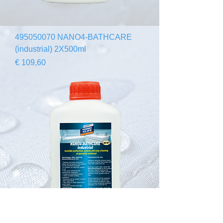
495050070 NANO4-BATHCARE
(industrial) 2X500ml
Preço
€ 109,60