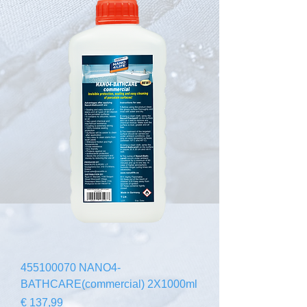
455100070 NANO4-
BATHCARE(commercial) 2X1000ml
Preço
€ 137,99