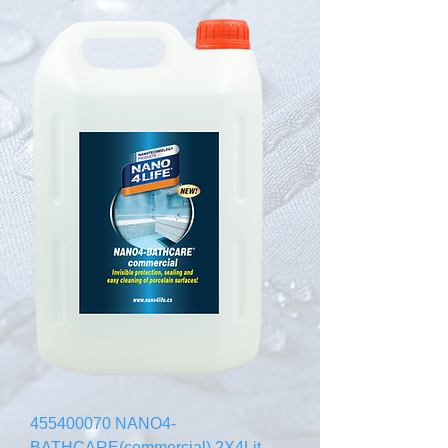
455400070 NANO4-
BATHCARE(commercial) 2X4Lit