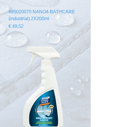
495020070 NANO4-BATHCARE
(industrial) 2X200ml
Preço
€ 49,52