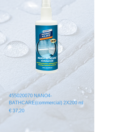
455020070 NANO4-
BATHCARE(commercial) 2X200 ml
Preço
€ 37,20