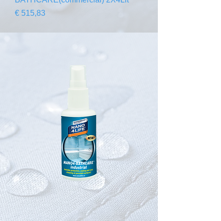
Preço
€ 515,83