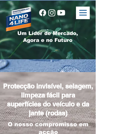
Um Líder de Mercado,
Agora e no Futuro
Protecção invisível, selagem,
limpeza fácil para
superfícies do veículo e da
jante (rodas)
O nosso compromisso em
acção