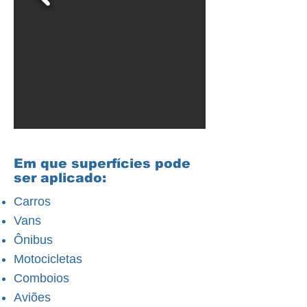
Em que superfícies pode
ser aplicado:
Carros
Vans
Ônibus
Motocicletas
Comboios
Aviões