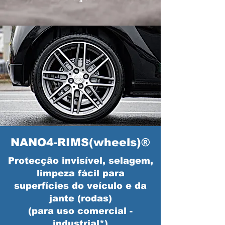
NANO4-RIMS(wheels)®
Protecção invisível, selagem,
limpeza fácil para
superfícies do veículo e da
jante (rodas)
(para uso comercial -
industrial*)