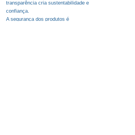
transparência cria sustentabilidade e
confiança.
A segurança dos produtos é
considerada primordial na nossa
empresa. Diversas medidas internas
e padrões da empresa, que
regularmente vão além das
exigências legais e dos clientes,
garantem a qualidade e a segurança
dos nossos produtos.
Também trabalhamos em estreita
colaboração com autoridades de
inspecção, institutos e laboratórios
independentes de renome para
garantir a máxima segurança dos
produtos.